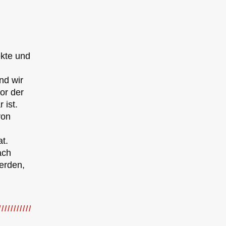
ekte und
nd wir
vor der
 ist.
von
t.
ach
erden,