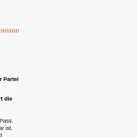
r Partei
t die
 Pass.
r ist,
d