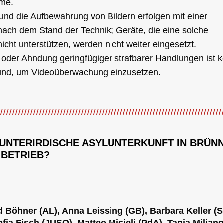
me.
und die Aufbewahrung von Bildern erfolgen mit einer
nach dem Stand der Technik; Geräte, die eine solche
icht unterstützen, werden nicht weiter eingesetzt.
oder Ahndung geringfügiger strafbarer Handlungen ist k
und, um Videoüberwachung einzusetzen.
 UNTERIRDISCHE ASYLUNTERKUNFT IN BRÜN
 BETRIEB?
id Böhner (AL), Anna Leissing (GB), Barbara Keller (S
fia Fisch (JUSO), Matteo Micieli (PdA), Tanja Miljan