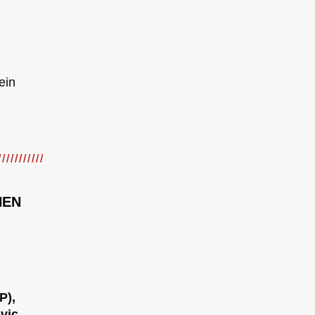
ein
NEN
P),
ovic