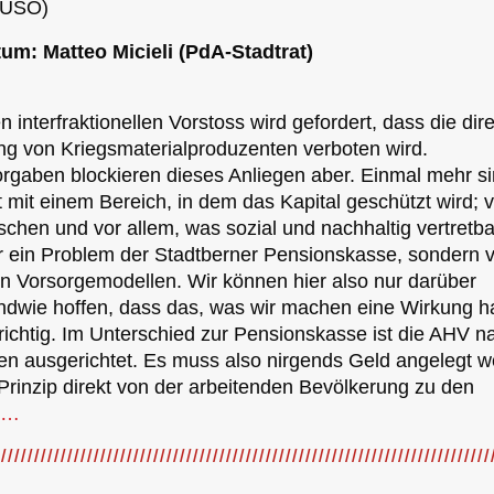
 JUSO)
tum: Matteo Micieli (PdA-Stadtrat)
 interfraktionellen Vorstoss wird gefordert, dass die dir
ung von Kriegsmaterialproduzenten verboten wird.
rgaben blockieren dieses Anliegen aber. Einmal mehr si
rt mit einem Bereich, in dem das Kapital geschützt wird; 
schen und vor allem, was sozial und nachhaltig vertretbar
ur ein Problem der Stadtberner Pensionskasse, sondern 
en Vorsorgemodellen. Wir können hier also nur darüber
endwie hoffen, dass das, was wir machen eine Wirkung ha
richtig. Im Unterschied zur Pensionskasse ist die AHV n
n ausgerichtet. Es muss also nirgends Geld angelegt w
Prinzip direkt von der arbeitenden Bevölkerung zu den
r…