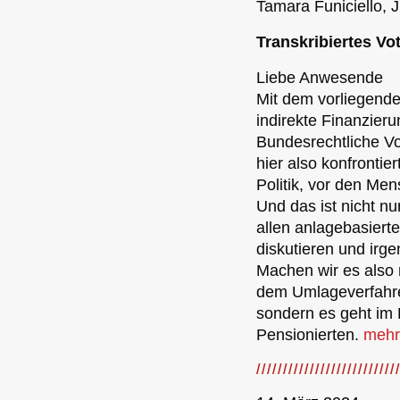
Tamara Funiciello,
Transkribiertes Vo
Liebe Anwesende
Mit dem vorliegenden
indirekte Finanzier
Bundesrechtliche Vo
hier also konfrontie
Politik, vor den Men
Und das ist nicht n
allen anlagebasiert
diskutieren und irg
Machen wir es also 
dem Umlageverfahre
sondern es geht im 
Pensionierten.
meh