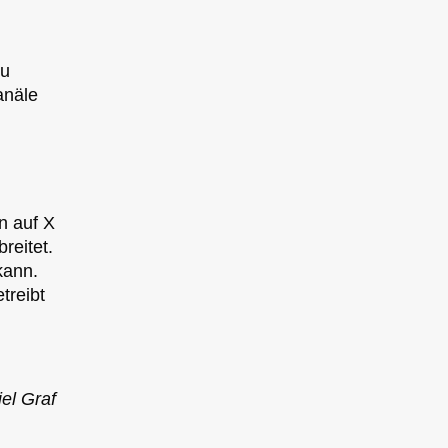
zu
anäle
n auf X
reitet.
kann.
treibt
el Graf