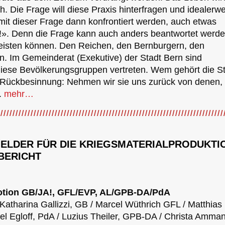
ch. Die Frage will diese Praxis hinterfragen und idealerwe
it dieser Frage dann konfrontiert werden, auch etwas
!». Denn die Frage kann auch anders beantwortet werde
leisten können. Den Reichen, den Bernburgern, den
n. Im Gemeinderat (Exekutive) der Stadt Bern sind
diese Bevölkerungsgruppen vertreten. Wem gehört die Sta
 Rückbesinnung: Nehmen wir sie uns zurück von denen, 
.
mehr…
ELDER FÜR DIE KRIEGSMATERIALPRODUKTI
BERICHT
 Motion GB/JA!, GFL/EVP, AL/GPB-DA/PdA
/ Katharina Gallizzi, GB / Marcel Wüthrich GFL / Matthias
el Egloff, PdA / Luzius Theiler, GPB-DA / Christa Amman