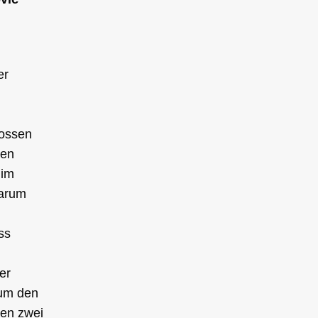
er
lossen
hen
 im
warum
ss
er
 um den
ten zwei