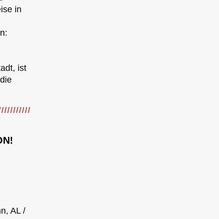
ise in
n:
dt, ist
die
ON!
n, AL /