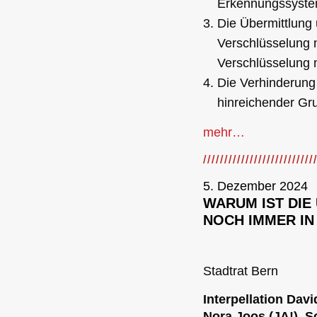
Erkennungssyste
Die Übermittlung 
Verschlüsselung 
Verschlüsselung n
Die Verhinderung 
hinreichender Gr
mehr…
5. Dezember 2024
WARUM IST DIE
NOCH IMMER IN
Stadtrat Bern
Interpellation Dav
Nora Joos (JA!), So