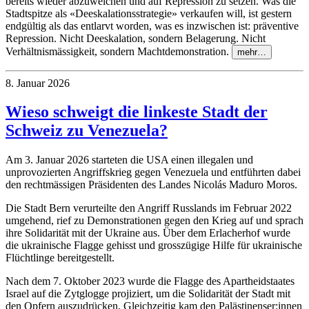
bereits wieder abzuweichen und auf Repression zu setzen. Was die
Stadtspitze als «Deeskalationsstrategie» verkaufen will, ist gestern
endgültig als das entlarvt worden, was es inzwischen ist: präventive
Repression. Nicht Deeskalation, sondern Belagerung. Nicht
Verhältnismässigkeit, sondern Machtdemonstration.
mehr…
8. Januar 2026
Wieso schweigt die linkeste Stadt der
Schweiz zu Venezuela?
Am 3. Januar 2026 starteten die USA einen illegalen und
unprovozierten Angriffskrieg gegen Venezuela und entführten dabei
den rechtmässigen Präsidenten des Landes Nicolás Maduro Moros.
Die Stadt Bern verurteilte den Angriff Russlands im Februar 2022
umgehend, rief zu Demonstrationen gegen den Krieg auf und sprach
ihre Solidarität mit der Ukraine aus. Über dem Erlacherhof wurde
die ukrainische Flagge gehisst und grosszügige Hilfe für ukrainische
Flüchtlinge bereitgestellt.
Nach dem 7. Oktober 2023 wurde die Flagge des Apartheidstaates
Israel auf die Zytglogge projiziert, um die Solidarität der Stadt mit
den Opfern auszudrücken. Gleichzeitig kam den Palästinenser:innen