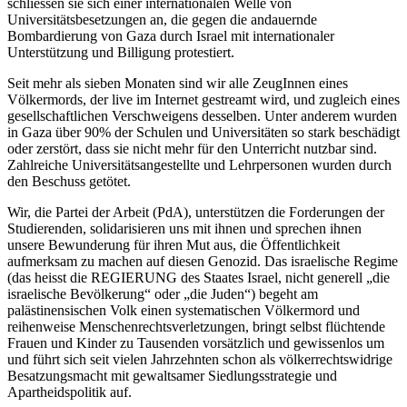
schliessen sie sich einer internationalen Welle von
Universitätsbesetzungen an, die gegen die andauernde
Bombardierung von Gaza durch Israel mit internationaler
Unterstützung und Billigung protestiert.
Seit mehr als sieben Monaten sind wir alle ZeugInnen eines
Völkermords, der live im Internet gestreamt wird, und zugleich eines
gesellschaftlichen Verschweigens desselben. Unter anderem wurden
in Gaza über 90% der Schulen und Universitäten so stark beschädigt
oder zerstört, dass sie nicht mehr für den Unterricht nutzbar sind.
Zahlreiche Universitätsangestellte und Lehrpersonen wurden durch
den Beschuss getötet.
Wir, die Partei der Arbeit (PdA), unterstützen die Forderungen der
Studierenden, solidarisieren uns mit ihnen und sprechen ihnen
unsere Bewunderung für ihren Mut aus, die Öffentlichkeit
aufmerksam zu machen auf diesen Genozid. Das israelische Regime
(das heisst die REGIERUNG des Staates Israel, nicht generell „die
israelische Bevölkerung“ oder „die Juden“) begeht am
palästinensischen Volk einen systematischen Völkermord und
reihenweise Menschenrechtsverletzungen, bringt selbst flüchtende
Frauen und Kinder zu Tausenden vorsätzlich und gewissenlos um
und führt sich seit vielen Jahrzehnten schon als völkerrechtswidrige
Besatzungsmacht mit gewaltsamer Siedlungsstrategie und
Apartheidspolitik auf.