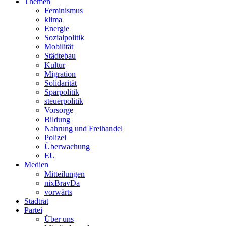
Themen
Feminismus
klima
Energie
Sozialpolitik
Mobilität
Städtebau
Kultur
Migration
Solidarität
Sparpolitik
steuerpolitik
Vorsorge
Bildung
Nahrung und Freihandel
Polizei
Überwachung
EU
Medien
Mitteilungen
nixBravDa
vorwärts
Stadtrat
Partei
Über uns