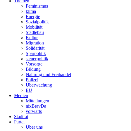
Themen
Feminismus
klima
Energie
Sozialpolitik
Mobilität
Städtebau
Kultur
Migration
Solidarität
Sparpolitik
steuerpolitik
Vorsorge
Bildung
Nahrung und Freihandel
Polizei
Überwachung
EU
Medien
Mitteilungen
nixBravDa
vorwärts
Stadtrat
Partei
Über uns