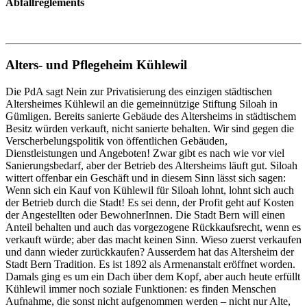
Abfallreglements
Alters- und Pflegeheim Kühlewil
Die PdA sagt Nein zur Privatisierung des einzigen städtischen
Altersheimes Kühlewil an die gemeinnützige Stiftung Siloah in
Gümligen. Bereits sanierte Gebäude des Altersheims in städtischem
Besitz würden verkauft, nicht sanierte behalten. Wir sind gegen die
Verscherbelungspolitik von öffentlichen Gebäuden,
Dienstleistungen und Angeboten! Zwar gibt es nach wie vor viel
Sanierungsbedarf, aber der Betrieb des Altersheims läuft gut. Siloah
wittert offenbar ein Geschäft und in diesem Sinn lässt sich sagen:
Wenn sich ein Kauf von Kühlewil für Siloah lohnt, lohnt sich auch
der Betrieb durch die Stadt! Es sei denn, der Profit geht auf Kosten
der Angestellten oder BewohnerInnen. Die Stadt Bern will einen
Anteil behalten und auch das vorgezogene Rückkaufsrecht, wenn es
verkauft würde; aber das macht keinen Sinn. Wieso zuerst verkaufen
und dann wieder zurückkaufen? Ausserdem hat das Altersheim der
Stadt Bern Tradition. Es ist 1892 als Armenanstalt eröffnet worden.
Damals ging es um ein Dach über dem Kopf, aber auch heute erfüllt
Kühlewil immer noch soziale Funktionen: es finden Menschen
Aufnahme, die sonst nicht aufgenommen werden – nicht nur Alte,