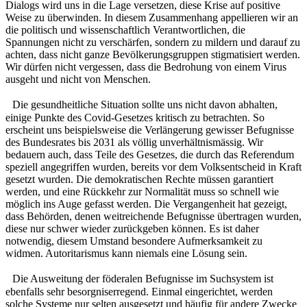
Dialogs wird uns in die Lage versetzen, diese Krise auf positive
Weise zu überwinden. In diesem Zusammenhang appellieren wir an
die politisch und wissenschaftlich Verantwortlichen, die
Spannungen nicht zu verschärfen, sondern zu mildern und darauf zu
achten, dass nicht ganze Bevölkerungsgruppen stigmatisiert werden.
Wir dürfen nicht vergessen, dass die Bedrohung von einem Virus
ausgeht und nicht von Menschen.
Die gesundheitliche Situation sollte uns nicht davon abhalten,
einige Punkte des Covid-Gesetzes kritisch zu betrachten. So
erscheint uns beispielsweise die Verlängerung gewisser Befugnisse
des Bundesrates bis 2031 als völlig unverhältnismässig. Wir
bedauern auch, dass Teile des Gesetzes, die durch das Referendum
speziell angegriffen wurden, bereits vor dem Volksentscheid in Kraft
gesetzt wurden. Die demokratischen Rechte müssen garantiert
werden, und eine Rückkehr zur Normalität muss so schnell wie
möglich ins Auge gefasst werden. Die Vergangenheit hat gezeigt,
dass Behörden, denen weitreichende Befugnisse übertragen wurden,
diese nur schwer wieder zurückgeben können. Es ist daher
notwendig, diesem Umstand besondere Aufmerksamkeit zu
widmen. Autoritarismus kann niemals eine Lösung sein.
Die Ausweitung der föderalen Befugnisse im Suchsystem ist
ebenfalls sehr besorgniserregend. Einmal eingerichtet, werden
solche Systeme nur selten ausgesetzt und häufig für andere Zwecke