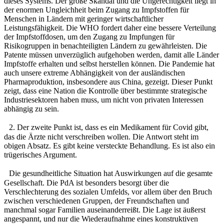
dieses Systems. Der große Skandal und die Ungerechtigkeit liegt in
der enormen Ungleichheit beim Zugang zu Impfstoffen für
Menschen in Ländern mit geringer wirtschaftlicher
Leistungsfähigkeit. Die WHO fordert daher eine bessere Verteilung
der Impfstoffdosen, um den Zugang zu Impfungen für
Risikogruppen in benachteiligten Ländern zu gewährleisten. Die
Patente müssen unverzüglich aufgehoben werden, damit alle Länder
Impfstoffe erhalten und selbst herstellen können. Die Pandemie hat
auch unsere extreme Abhängigkeit von der ausländischen
Pharmaproduktion, insbesondere aus China, gezeigt. Dieser Punkt
zeigt, dass eine Nation die Kontrolle über bestimmte strategische
Industriesektoren haben muss, um nicht von privaten Interessen
abhängig zu sein.
2. Der zweite Punkt ist, dass es ein Medikament für Covid gibt,
das die Ärzte nicht verschreiben wollen. Die Antwort steht im
obigen Absatz. Es gibt keine versteckte Behandlung. Es ist also ein
trügerisches Argument.
Die gesundheitliche Situation hat Auswirkungen auf die gesamte
Gesellschaft. Die PdA ist besonders besorgt über die
Verschlechterung des sozialen Umfelds, vor allem über den Bruch
zwischen verschiedenen Gruppen, der Freundschaften und
manchmal sogar Familien auseinanderreißt. Die Lage ist äußerst
angespannt, und nur die Wiederaufnahme eines konstruktiven