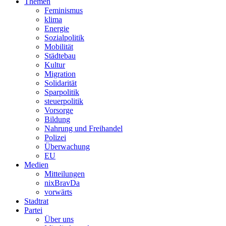
Themen
Feminismus
klima
Energie
Sozialpolitik
Mobilität
Städtebau
Kultur
Migration
Solidarität
Sparpolitik
steuerpolitik
Vorsorge
Bildung
Nahrung und Freihandel
Polizei
Überwachung
EU
Medien
Mitteilungen
nixBravDa
vorwärts
Stadtrat
Partei
Über uns