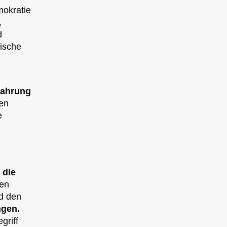
mokratie
,
d
tische
rfahrung
en
e
n
 die
hen
d den
ngen.
griff