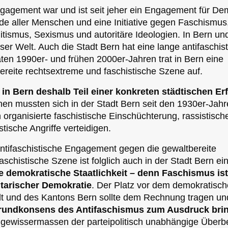
ngagement war und ist seit jeher ein Engagement für De
de aller Menschen und eine Initiative gegen Faschismus
tismus, Sexismus und autoritäre Ideologien. In Bern un
eser Welt. Auch die Stadt Bern hat eine lange antifaschis
äten 1990er- und frühen 2000er-Jahren trat in Bern eine
eite rechtsextreme und faschistische Szene auf.
 in Bern deshalb Teil einer konkreten städtischen E
n mussten sich in der Stadt Bern seit den 1930er-Jahr
organisierte faschistische Einschüchterung, rassistisch
tische Angriffe verteidigen.
antifaschistische Engagement gegen die gewaltbereite
schistische Szene ist folglich auch in der Stadt Bern ei
 demokratische Staatlichkeit – denn Faschismus ist
tarischer Demokratie
. Der Platz vor dem demokratisc
dt und des Kantons Bern sollte dem Rechnung tragen un
rundkonsens des Antifaschismus zum Ausdruck bri
 gewissermassen der parteipolitisch unabhängige Überbe