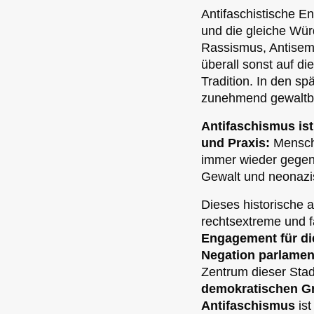
Antifaschistische E
und die gleiche Wür
Rassismus, Antisemi
überall sonst auf di
Tradition. In den sp
zunehmend gewaltber
Antifaschismus ist
und Praxis:
Mensche
immer wieder gegen 
Gewalt und neonazis
Dieses historische 
rechtsextreme und fa
Engagement für die
Negation parlamen
Zentrum dieser Sta
demokratischen G
Antifaschismus
ist