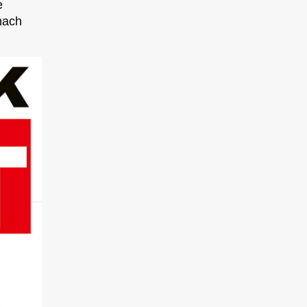
e
nach