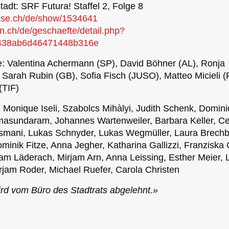
adt: SRF Futura! Staffel 2, Folge 8
isse.ch/de/show/1534641
ern.ch/de/geschaefte/detail.php?
438ab6d46471448b316e
: Valentina Achermann (SP), David Böhner (AL), Ronja
Sarah Rubin (GB), Sofia Fisch (JUSO), Matteo Micieli (
(TIF)
 Monique Iseli, Szabolcs Mihàlyi, Judith Schenk, Domin
asundaram, Johannes Wartenweiler, Barbara Keller, C
smani, Lukas Schnyder, Lukas Wegmüller, Laura Brechb
minik Fitze, Anna Jegher, Katharina Gallizzi, Franziska 
jam Läderach, Mirjam Arn, Anna Leissing, Esther Meier, L
rjam Roder, Michael Ruefer, Carola Christen
wird vom Büro des Stadtrats abgelehnt.»