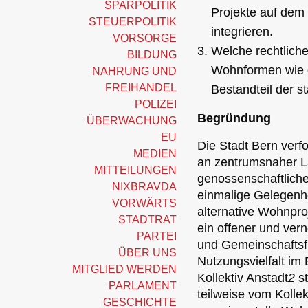
SPARPOLITIK
Projekte auf dem 
STEUERPOLITIK
integrieren.
VORSORGE
Welche rechtlich
BILDUNG
Wohnformen wie d
NAHRUNG UND
FREIHANDEL
Bestandteil der s
POLIZEI
Begründung
ÜBERWACHUNG
EU
Die Stadt Bern verf
MEDIEN
an zentrumsnaher L
MITTEILUNGEN
genossenschaftlich
NIXBRAVDA
einmalige Gelegenh
VORWÄRTS
alternative Wohnproj
STADTRAT
ein offener und ver
PARTEI
und Gemeinschaftsfl
ÜBER UNS
Nutzungsvielfalt im 
MITGLIED WERDEN
Kollektiv Anstadt
2
st
PARLAMENT
teilweise vom Kollek
GESCHICHTE