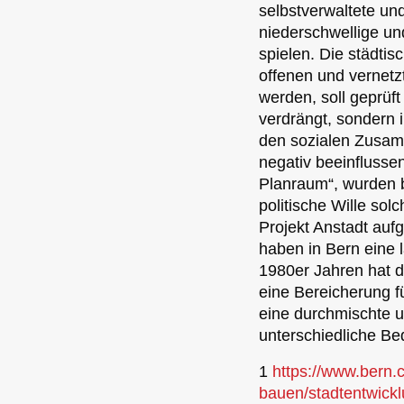
selbstverwaltete und
niederschwellige und
spielen. Die städtis
offenen und vernetz
werden, soll geprüf
verdrängt, sondern 
den sozialen Zusamm
negativ beeinflusse
Planraum“, wurden b
politische Wille so
Projekt Anstadt au
haben in Bern eine l
1980er Jahren hat 
eine Bereicherung fü
eine durchmischte u
unterschiedliche Bed
1
https://www.bern.
bauen/stadtentwickl