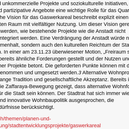
 unkommerzielle Projekte und soziokulturelle Initiativen, 
 partizipative Angebote eine wichtige Rolle für das Quar
che Vision für das Gaswerkareal beschreibt explizit einen
ten Raum mit vielfältiger Nutzung. Um dieser Vision ger
t werden, wie bestehende Projekte wie die Anstadt nicht
integriert werden. Eine Verdrängung der Anstadt würde n
enhalt, sondern auch den kulturellen Reichtum der Sta
n. In einer am 23.11.23 überwiesener Motion, „Freiraum s
ereits ähnliche Forderungen gestellt und der Nutzen un
lcher Projekte betont. Die geforderten Punkte können mit
fgenommen und umgesetzt werden.
3
Alternative Wohnpro
ange Tradition und gesellschaftliche Akzeptanz. Bereits 
die Zaffaraya-Bewegung gezeigt, dass alternative Wohn
r die Stadt sein können. Der Stadtrat hat sich immer wie
nd innovative Wohnbaupolitik ausgesprochen, die
ürfnisse berücksichtigt.
ch/themen/planen-und-
ung/stadtentwicklungsprojekte/gaswerkareal