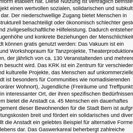
orm etabliert hat. Diese Nutzung ist vertraglich befriste
ojekt einen wertvollen sozialen, solidarischen und subkult
dt dar. Der niederschwellige Zugang bietet Menschen in
strukturell benachteiligt oder ökonomisch schlechter geste
nd zivilgesellschaftliche Hilfeleistung. Dadurch entstehe
genhöhe und konkrete Beziehungen der Menschlichkeit
t können gratis genutzt werden: Das Vakuum ist ein
 und Workshopraum für Tanzprojekte, Theaterproduktion
n, der jährlich von ca. 130 Veranstaltenden und mehrer
n besucht wird. Das KRK ist ein Zentrum für verschiede
 und kulturelle Projekte, das Menschen auf unkommerziel
adt ist besonders für Communities wie nomadisierenden
rärer Wohnort), Jugendliche (Freiräume und Treffpunkt
ein interessanter Ort, der ihren spezifischen Bedürfnisse
em bietet die Anstadt ca. 45 Menschen ein dauerhaftes
ement dieser Bewohnenden für die Stadt Bern ist aufg
tungskosten breit und fördert ein solidarisches und dive
lt die Anstadt ein gelebtes Beispiel für alternative Form
bens dar. Das Gaswerkareal beherbergt zahlreiche