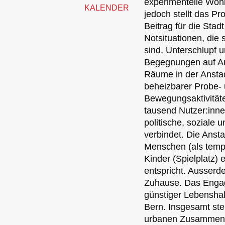
experimentelle Wohnf
KALENDER
jedoch stellt das Pr
Beitrag für die Sta
Notsituationen, die 
sind, Unterschlupf u
Begegnungen auf Au
Räume in der Anstad
beheizbarer Probe-
Bewegungsaktivitäte
tausend Nutzer:inne
politische, soziale
verbindet. Die Anst
Menschen (als tempo
Kinder (Spielplatz) 
entspricht. Ausserd
Zuhause. Das Engag
günstiger Lebenshal
Bern. Insgesamt stel
urbanen Zusammenle