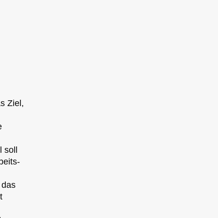
s Ziel,
e
 soll
eits-
 das
t