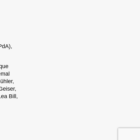
PdA),
ique
emal
ühler,
Geiser,
ea Bill,