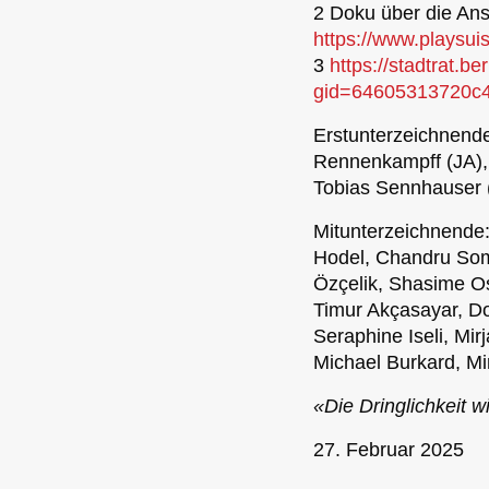
2 Doku über die Anst
https://www.playsu
3
https://stadtrat.b
gid=64605313720c
Erstunterzeichnende
Rennenkampff (JA), 
Tobias Sennhauser 
Mitunterzeichnende:
Hodel, Chandru Som
Özçelik, Shasime O
Timur Akçasayar, Do
Seraphine Iseli, Mir
Michael Burkard, Mi
«Die Dringlichkeit 
27. Februar 2025