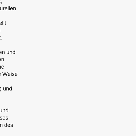
t,
urellen
llt
n
.
en und
en
ne
le Weise
) und
n
rund
rses
en des