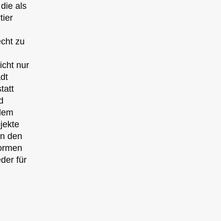
die als
tier
echt zu
icht nur
dt
tatt
d
 dem
jekte
in den
formen
der für