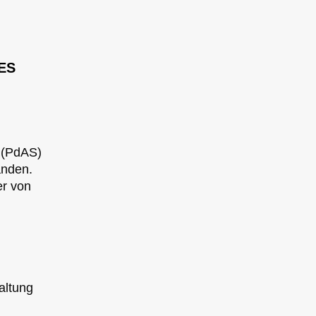
ES
z (PdAS)
anden.
r von
altung