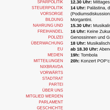
12.30 Uhr:
Mittage
SPARPOLITIK
14 Uhr:
Palästina, d
STEUERPOLITIK
(Podiumsdiskussion
VORSORGE
Morgantini.
BILDUNG
15.30 Uhr:
Musikali
NAHRUNG UND
16 Uhr:
Keine Zukun
FREIHANDEL
Genossinnen und Ge
POLIZEI
18 Uhr:
Musikalisch
ÜBERWACHUNG
ab 18.30 Uhr:
Aben
EU
19h:
Tombola
MEDIEN
20h:
Konzert POP’che
MITTEILUNGEN
NIXBRAVDA
VORWÄRTS
STADTRAT
PARTEI
ÜBER UNS
MITGLIED WERDEN
PARLAMENT
GESCHICHTE