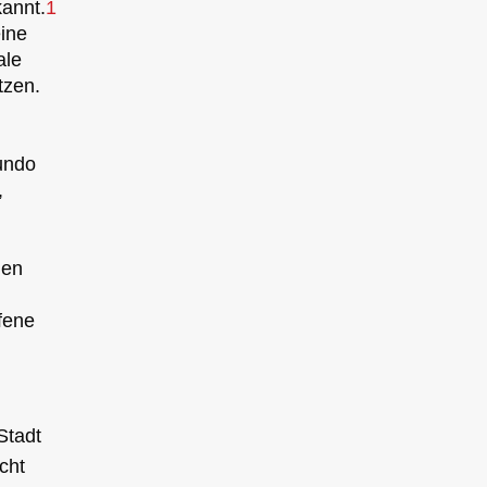
kannt.
1
eine
ale
tzen.
undo
,
hen
ffene
Stadt
cht