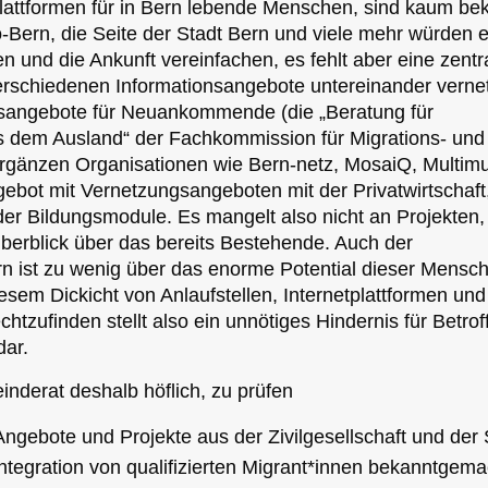
lattformen für in Bern lebende Menschen, sind kaum be
-Bern, die Seite der Stadt Bern und viele mehr würden 
en und die Ankunft vereinfachen, es fehlt aber eine zentr
verschiedenen Informationsangebote untereinander verne
sangebote für Neuankommende (die „Beratung für
dem Ausland“ der Fachkommission für Migrations- und
rgänzen Organisationen wie Bern-netz, MosaiQ, Multim
gebot mit Vernetzungsangeboten mit der Privatwirtschaft
oder Bildungsmodule. Es mangelt also nicht an Projekten,
erblick über das bereits Bestehende. Auch der
n ist zu wenig über das enorme Potential dieser Mensc
diesem Dickicht von Anlaufstellen, Internetplattformen und
htzufinden stellt also ein unnötiges Hindernis für Betro
dar.
inderat deshalb höflich, zu prüfen
gebote und Projekte aus der Zivilgesellschaft und der 
integration von qualifizierten Migrant*innen bekanntgema