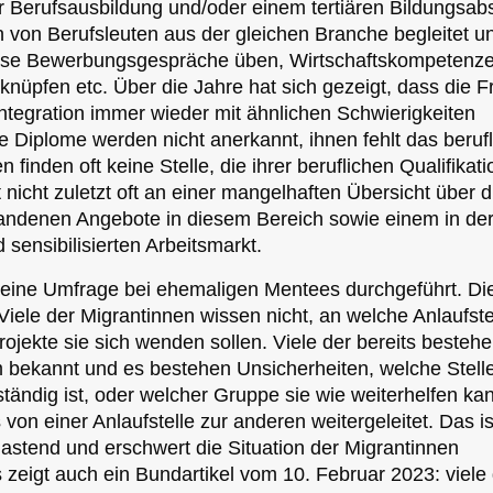
 Berufsausbildung und/oder einem tertiären Bildungsab
von Berufsleuten aus der gleichen Branche begleitet un
ise Bewerbungsgespräche üben, Wirtschaftskompetenz
knüpfen etc. Über die Jahre hat sich gezeigt, dass die 
Integration immer wieder mit ähnlichen Schwierigkeiten
hre Diplome werden nicht anerkannt, ihnen fehlt das beruf
 finden oft keine Stelle, die ihrer beruflichen Qualifikati
t nicht zuletzt oft an einer mangelhaften Übersicht über d
andenen Angebote in diesem Bereich sowie einem in der
sensibilisierten Arbeitsmarkt.
 eine Umfrage bei ehemaligen Mentees durchgeführt. Di
iele der Migrantinnen wissen nicht, an welche Anlaufste
rojekte sie sich wenden sollen. Viele der bereits besteh
bekannt und es bestehen Unsicherheiten, welche Stelle
tändig ist, oder welcher Gruppe sie wie weiterhelfen kan
on einer Anlaufstelle zur anderen weitergeleitet. Das ist
lastend und erschwert die Situation der Migrantinnen
 zeigt auch ein Bundartikel vom 10. Februar 2023: viele