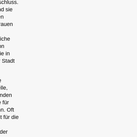
schluss.
d sie
en
Frauen
liche
on
ie in
 Stadt
e
lle,
enden
 für
n. Oft
 für die
 der