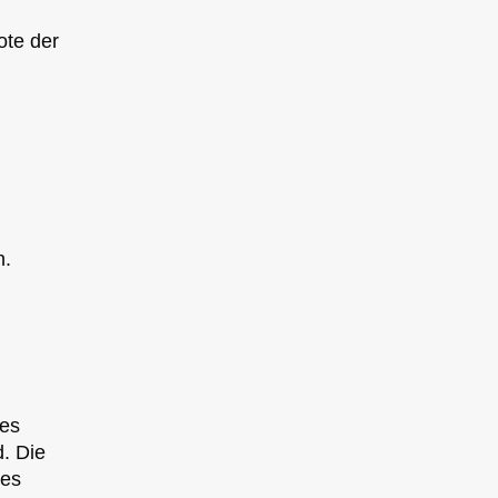
ote der
n.
des
. Die
des