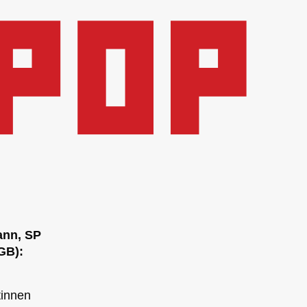
ann, SP
GB):
tinnen