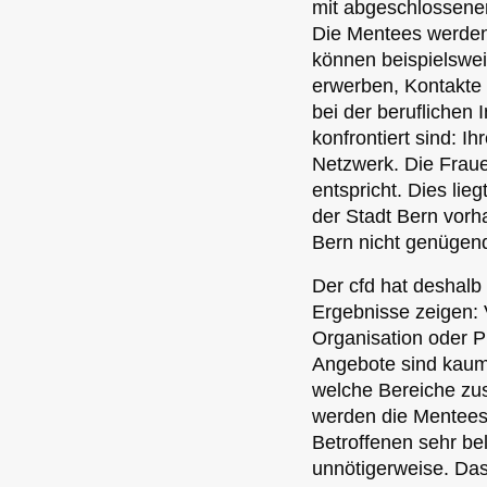
mit abgeschlossener
Die Mentees werden 
können beispielswe
erwerben, Kontakte 
bei der beruflichen 
konfrontiert sind: I
Netzwerk. Die Frauen
entspricht. Dies lieg
der Stadt Bern vorh
Bern nicht genügend 
Der cfd hat deshalb
Ergebnisse zeigen: V
Organisation oder P
Angebote sind kaum 
welche Bereiche zus
werden die Mentees v
Betroffenen sehr be
unnötigerweise. Das