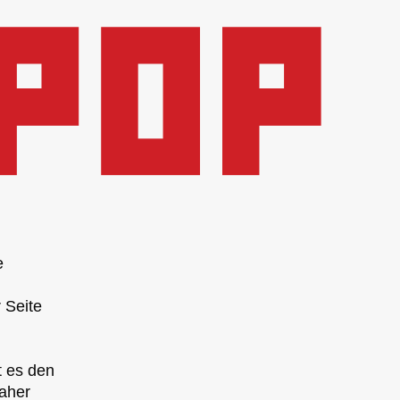
e
 Seite
t es den
daher