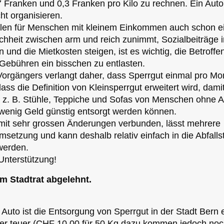
7 Franken und 0,3 Franken pro Kilo zu rechnen. Ein Auto
cht organisieren.
elen für Menschen mit kleinem Einkommen auch schon e
ichheit zwischen arm und reich zunimmt, Sozialbeiträge
und die Mietkosten steigen, ist es wichtig, die Betroffe
Gebühren ein bisschen zu entlasten.
orgängers verlangt daher, dass Sperrgut einmal pro Mo
ass die Definition von Kleinsperrgut erweitert wird, dami
e z. B. Stühle, Teppiche und Sofas von Menschen ohne A
wenig Geld günstig entsorgt werden können.
t mit sehr grossen Änderungen verbunden, lässt mehrere
setzung und kann deshalb relativ einfach in die Abfalls
werden.
 Unterstützung!
m Stadtrat abgelehnt.
uto ist die Entsorgung von Sperrgut in der Stadt Bern 
er teuer (CHF 10.00 für 50 Kg dazu kommen jedoch noc