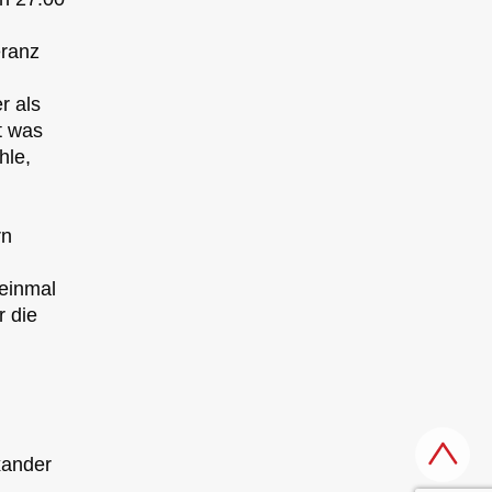
eranz
r als
t was
hle,
rn
 einmal
r die
xander