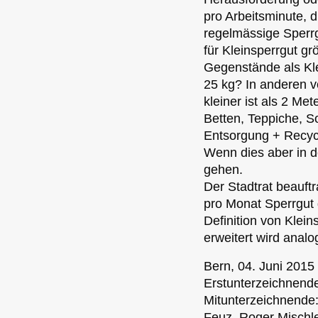
pro Arbeitsminute, 
regelmässige Sperrg
für Kleinsperrgut gr
Gegenstände als Kle
25 kg? In anderen v
kleiner ist als 2 Met
Betten, Teppiche, So
Entsorgung + Recycli
Wenn dies aber in d
gehen.
Der Stadtrat beauft
pro Monat Sperrgut 
Definition von Klein
erweitert wird analo
Bern, 04. Juni 2015
Erstunterzeichnende
Mitunterzeichnende
Feuz, Roger Mischle