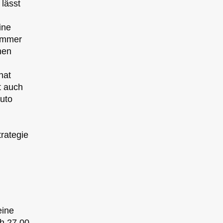
 lässt
ine
 immer
nen
nat
t auch
uto
trategie
eine
h 27.00