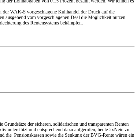
hung der Lohnabgaben von 0.15 Prozent bezahlt werden. Wir lehnen es
.
von der WAK-S vorgeschlagene Kuhhandel der Druck auf die
teien ausgehend vom vorgeschlagenen Deal die Möglichkeit nutzen
chlechterung des Rentensystems bekämpfen.
ie Grundsätze der sicheren, solidarischen und transparenten Renten
tiv unterstützt und entsprechend dazu aufgerufen, heute 2xNein zu
 und die Pensionskassen sowie die Senkung der BVG-Rente wären ein