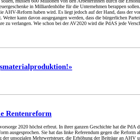
n sollen, müssen 600 Millionen von den ArbeiterInnen durch die Erhö
Steuergeschenke in Milliardenhöhe für die Unternehmen berappen sollen
 die AHV-Reform haben wird. Es liegt jedoch auf der Hand, dass der 
sst. Weiter kann davon ausgegangen werden, dass die bürgerlichen Par
ahre zu verlangen. Wie schon bei der AV2020 wird die PdAS jede Vers
smaterialproduktion!»
ie Rentenreform
svorsorge 2020 höchst erfreut. In ihrer ganzen Geschichte hat die PdA d
form ausgesprochen. Sie hat das linke Referendum gegen die Reform ak
ung der unsozialen Mehrwertsteuer, die Erhöhung der Beiträge an AHV