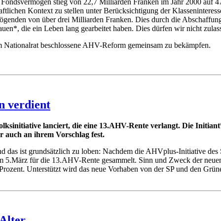
Fondsvermögen stieg von 22,7 Milliarden Franken im Jahr 2000 auf 47
aftlichen Kontext zu stellen unter Berücksichtigung der Klasseninteress
mögenden von über drei Milliarden Franken. Dies durch die Abschaffung
uen*, die ein Leben lang gearbeitet haben. Dies dürfen wir nicht zulas
e vom Nationalrat beschlossene AHV-Reform gemeinsam zu bekämpfen.
n verdient
lksinitiative lanciert, die eine 13.AHV-Rente verlangt. Die Initi
r auch an ihrem Vorschlag fest.
nd das ist grundsätzlich zu loben: Nachdem die AHVplus-Initiative de
m 5.März für die 13.AHV-Rente gesammelt.
Sinn und Zweck der neuen I
3 Prozent. Unterstützt wird das neue Vorhaben von der SP und den Grüne
Alter