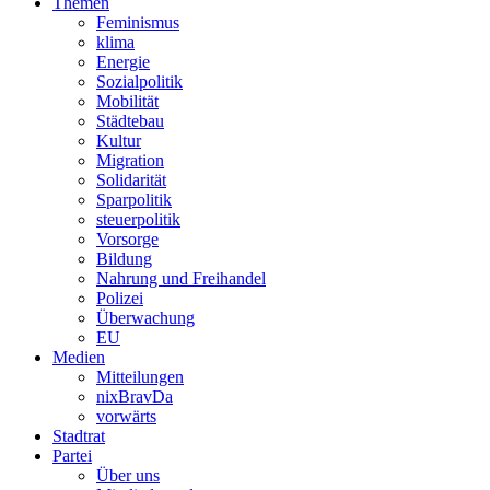
Themen
Feminismus
klima
Energie
Sozialpolitik
Mobilität
Städtebau
Kultur
Migration
Solidarität
Sparpolitik
steuerpolitik
Vorsorge
Bildung
Nahrung und Freihandel
Polizei
Überwachung
EU
Medien
Mitteilungen
nixBravDa
vorwärts
Stadtrat
Partei
Über uns