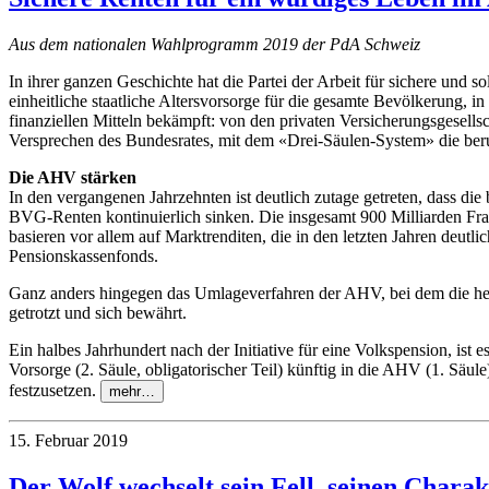
Aus dem nationalen Wahlprogramm 2019 der PdA Schweiz
In ihrer ganzen Geschichte hat die Partei der Arbeit für sichere und s
einheitliche staatliche Altersvorsorge für die gesamte Bevölkerung, i
finanziellen Mitteln bekämpft: von den privaten Versicherungsgesel
Versprechen des Bundesrates, mit dem «Drei-Säulen-System» die berufl
Die AHV stärken
In den vergangenen Jahrzehnten ist deutlich zutage getreten, dass die
BVG-Renten kontinuierlich sinken. Die insgesamt 900 Milliarden Fran
basieren vor allem auf Marktrenditen, die in den letzten Jahren deut
Pensionskassenfonds.
Ganz anders hingegen das Umlageverfahren der AHV, bei dem die heu
getrotzt und sich bewährt.
Ein halbes Jahrhundert nach der Initiative für eine Volkspension, ist 
Vorsorge (2. Säule, obligatorischer Teil) künftig in die AHV (1. Säu
festzusetzen.
mehr…
15. Februar 2019
Der Wolf wechselt sein Fell, seinen Charak