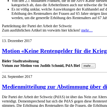
Von den 2.1 Milliarden Franken, die in die AHV-Kasse fliesse
kategorisch ab, dass die ArbeiterInnen auch nur teilweise die 
Es ist völlig unklar, welche Auswirkungen der Kuhhandel auf
Erhöhung des Rentenalters der Frauen auf 65 Jahre steigen lä
werden, um die generelle Erhöhung des Rentenalters auf 67 J
Parteileitung der Partei der Arbeit der Schweiz
Zum ausführlichen Artikel im vorwärts hier klicken!
mehr…
13. Dezember 2017
Motion «Keine Rentengelder für die Krieg
Bieler Stadtratssitzung
Votum zur Motion von Judith Schmid, PdA Biel
mehr…
24. September 2017
Medienmitteilung zur Abstimmung über d
Die Partei der Arbeit der Schweiz (PdAS) ist über das Nein zur Alter
verteidigt. Dementsprechend hat sich die PdAS gegen diese Rentenre
stimmen. Die Erhöhung des Rentenalters für die Frauen, die Erhöh