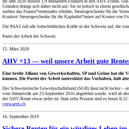
Im Jahr 2020 flossen 1,9 Milliarden Franken in den AHV-Fonds. Das 
Gründen drängt sich daher nicht auf. Sie ist jedoch in einem gesellsch
soeben das Frauen*rentenalter erhöhte, Steuergeschenke für die Ver
Konkret: Steuergeschenke für die Kapitalist*innen auf Kosten von Fra
Die PdAS ruft alle fortschrittlichen Kräfte in der Schweiz auf, di
Partei der Arbeit der Schweiz
15. März 2020
AHV ×13 — weil unsere Arbeit gute Rente
Eine breite Allianz von Gewerkschaften, SP und Grüne hat die Vo
können. Die Partei der Arbeit unterstützt das Vorhaben, hält abe
Der Schweizerische Gewerkschaftsbund (SGB) lässt nicht locker – u
vom Stimmvolk am 25.September 2016 abgelehnt wurde, wird ab de
der AHV-Rente etwas tiefer ist: Statt zehn Prozent sind es heuer 8,3
vorwaerts.ch
16. September 2019
Sichere Renten für ein würdiges Leben im 