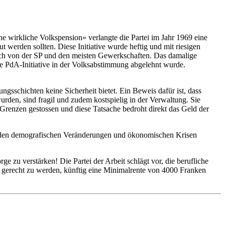
eine wirkliche Volkspension» verlangte die Partei im Jahr 1969 eine
 werden sollten. Diese Initiative wurde heftig und mit riesigen
auch von der SP und den meisten Gewerkschaften. Das damalige
die PdA-Initiative in der Volksabstimmung abgelehnt wurde.
ngsschichten keine Sicherheit bietet. Ein Beweis dafür ist, dass
rden, sind fragil und zudem kostspielig in der Verwaltung. Sie
e Grenzen gestossen und diese Tatsache bedroht direkt das Geld der
 allen demografischen Veränderungen und ökonomischen Krisen
ge zu verstärken! Die Partei der Arbeit schlägt vor, die berufliche
ng gerecht zu werden, künftig eine Minimalrente von 4000 Franken