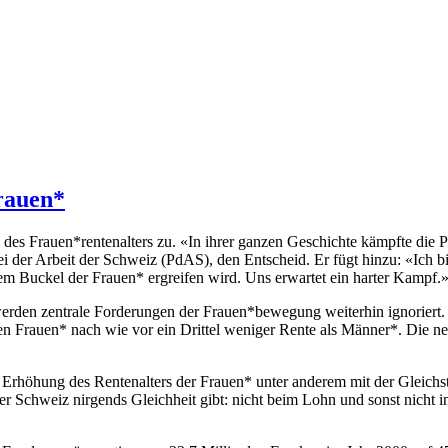
rauen*
es Frauen*rentenalters zu. «In ihrer ganzen Geschichte kämpfte die Par
 der Arbeit der Schweiz (PdAS), den Entscheid. Er fügt hinzu: «Ich bin s
m Buckel der Frauen* ergreifen wird. Uns erwartet ein harter Kampf.
rden zentrale Forderungen der Frauen*bewegung weiterhin ignoriert. D
ten Frauen* nach wie vor ein Drittel weniger Rente als Männer*. Die n
e Erhöhung des Rentenalters der Frauen* unter anderem mit der Gleichs
er Schweiz nirgends Gleichheit gibt: nicht beim Lohn und sonst nicht in