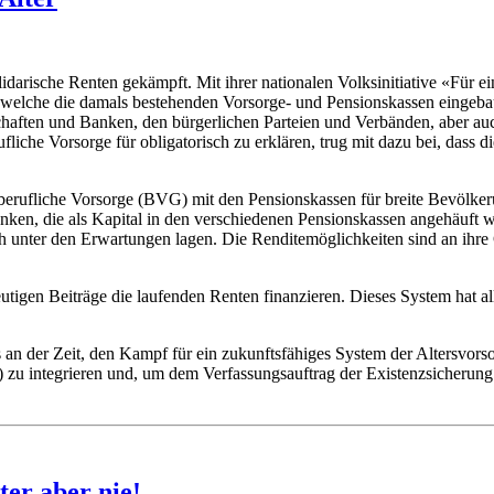
olidarische Renten gekämpft. Mit ihrer nationalen Volksinitiative «Für 
n welche die damals bestehenden Vorsorge- und Pensionskassen eingebaut
lschaften und Banken, den bürgerlichen Parteien und Verbänden, aber 
iche Vorsorge für obligatorisch zu erklären, trug mit dazu bei, dass 
 berufliche Vorsorge (BVG) mit den Pensionskassen für breite Bevölkeru
ken, die als Kapital in den verschiedenen Pensionskassen angehäuft wu
lich unter den Erwartungen lagen. Die Renditemöglichkeiten sind an ihr
tigen Beiträge die laufenden Renten finanzieren. Dieses System hat
es an der Zeit, den Kampf für ein zukunftsfähiges System der Altersvorsor
le) zu integrieren und, um dem Verfassungsauftrag der Existenzsicheru
ter aber nie!