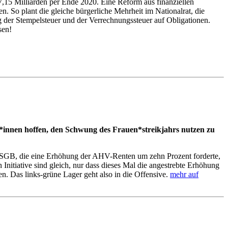
,15 Milliarden per Ende 2020. Eine Reform aus finanziellen
en. So plant die gleiche bürgerliche Mehrheit im Nationalrat, die
 der Stempelsteuer und der Verrechnungssteuer auf Obligationen.
sen!
ant*innen hoffen, den Schwung des Frauen*streikjahrs nutzen zu
s SGB, die eine Erhöhung der AHV-Renten um zehn Prozent forderte,
nitiative sind gleich, nur dass dieses Mal die angestrebte Erhöhung
n. Das links-grüne Lager geht also in die Offensive.
mehr auf