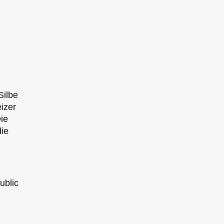
Silbe
izer
ie
die
ublic