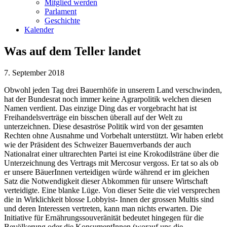
Mitglied werden
Parlament
Geschichte
Kalender
Was auf dem Teller landet
7. September 2018
Obwohl jeden Tag drei Bauernhöfe in unserem Land verschwinden,
hat der Bundesrat noch immer keine Agrarpolitik welchen diesen
Namen verdient. Das einzige Ding das er vorgebracht hat ist
Freihandelsverträge ein bisschen überall auf der Welt zu
unterzeichnen. Diese desaströse Politik wird von der gesamten
Rechten ohne Ausnahme und Vorbehalt unterstützt. Wir haben erlebt
wie der Präsident des Schweizer Bauernverbands der auch
Nationalrat einer ultrarechten Partei ist eine Krokodilsträne über die
Unterzeichnung des Vertrags mit Mercosur vergoss. Er tat so als ob
er unsere BäuerInnen verteidigen würde während er im gleichen
Satz die Notwendigkeit dieser Abkommen für unsere Wirtschaft
verteidigte. Eine blanke Lüge. Von dieser Seite die viel versprechen
die in Wirklichkeit blosse Lobbyist- Innen der grossen Multis sind
und deren Interessen vertreten, kann man nichts erwarten.
Die
Initiative für Ernährungssouveränität bedeutet hingegen für die
Bevölkerung oder die KonsumentInnen (worauf uns die