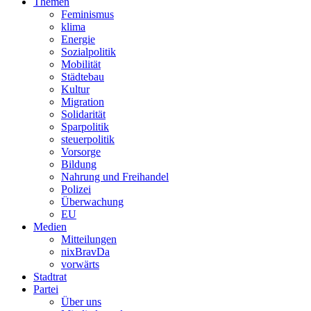
Themen
Feminismus
klima
Energie
Sozialpolitik
Mobilität
Städtebau
Kultur
Migration
Solidarität
Sparpolitik
steuerpolitik
Vorsorge
Bildung
Nahrung und Freihandel
Polizei
Überwachung
EU
Medien
Mitteilungen
nixBravDa
vorwärts
Stadtrat
Partei
Über uns