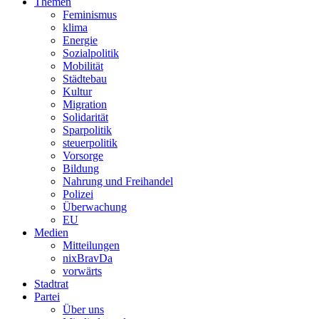
Themen
Feminismus
klima
Energie
Sozialpolitik
Mobilität
Städtebau
Kultur
Migration
Solidarität
Sparpolitik
steuerpolitik
Vorsorge
Bildung
Nahrung und Freihandel
Polizei
Überwachung
EU
Medien
Mitteilungen
nixBravDa
vorwärts
Stadtrat
Partei
Über uns