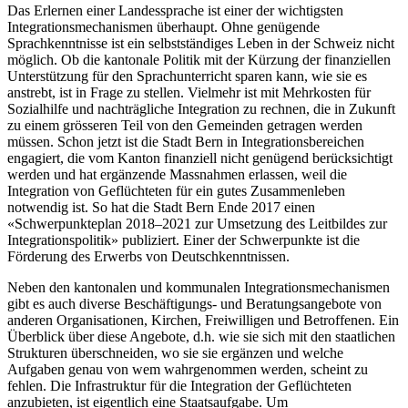
Das Erlernen einer Landessprache ist einer der wichtigsten
Integrationsmechanismen überhaupt. Ohne genügende
Sprachkenntnisse ist ein selbstständiges Leben in der Schweiz nicht
möglich. Ob die kantonale Politik mit der Kürzung der finanziellen
Unterstützung für den Sprachunterricht sparen kann, wie sie es
anstrebt, ist in Frage zu stellen. Vielmehr ist mit Mehrkosten für
Sozialhilfe und nachträgliche Integration zu rechnen, die in Zukunft
zu einem grösseren Teil von den Gemeinden getragen werden
müssen. Schon jetzt ist die Stadt Bern in Integrationsbereichen
engagiert, die vom Kanton finanziell nicht genügend berücksichtigt
werden und hat ergänzende Massnahmen erlassen, weil die
Integration von Geflüchteten für ein gutes Zusammenleben
notwendig ist. So hat die Stadt Bern Ende 2017 einen
«Schwerpunkteplan 2018–2021 zur Umsetzung des Leitbildes zur
Integrationspolitik» publiziert. Einer der Schwerpunkte ist die
Förderung des Erwerbs von Deutschkenntnissen.
Neben den kantonalen und kommunalen Integrationsmechanismen
gibt es auch diverse Beschäftigungs- und Beratungsangebote von
anderen Organisationen, Kirchen, Freiwilligen und Betroffenen. Ein
Überblick über diese Angebote, d.h. wie sie sich mit den staatlichen
Strukturen überschneiden, wo sie sie ergänzen und welche
Aufgaben genau von wem wahrgenommen werden, scheint zu
fehlen. Die Infrastruktur für die Integration der Geflüchteten
anzubieten, ist eigentlich eine Staatsaufgabe. Um