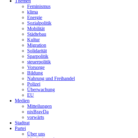
Themen
Feminismus
klima
Energie
Sozialpolitik
Mobilität
Städtebau
Kultur
Migration
Solidarität
Sparpolitik
steuerpolitik
Vorsorge
Bildung
Nahrung und Freihandel
Polizei
Überwachung
EU
Medien
Mitteilungen
nixBravDa
vorwärts
Stadtrat
Partei
Über uns