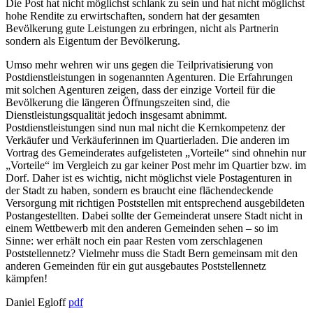
Die Post hat nicht möglichst schlank zu sein und hat nicht möglichst
hohe Rendite zu erwirtschaften, sondern hat der gesamten
Bevölkerung gute Leistungen zu erbringen, nicht als Partnerin
sondern als Eigentum der Bevölkerung.
Umso mehr wehren wir uns gegen die Teilprivatisierung von
Postdienstleistungen in sogenannten Agenturen. Die Erfahrungen
mit solchen Agenturen zeigen, dass der einzige Vorteil für die
Bevölkerung die längeren Öffnungszeiten sind, die
Dienstleistungsqualität jedoch insgesamt abnimmt.
Postdienstleistungen sind nun mal nicht die Kernkompetenz der
Verkäufer und Verkäuferinnen im Quartierladen. Die anderen im
Vortrag des Gemeinderates aufgelisteten „Vorteile“ sind ohnehin nur
„Vorteile“ im Vergleich zu gar keiner Post mehr im Quartier bzw. im
Dorf. Daher ist es wichtig, nicht möglichst viele Postagenturen in
der Stadt zu haben, sondern es braucht eine flächendeckende
Versorgung mit richtigen Poststellen mit entsprechend ausgebildeten
Postangestellten. Dabei sollte der Gemeinderat unsere Stadt nicht in
einem Wettbewerb mit den anderen Gemeinden sehen – so im
Sinne: wer erhält noch ein paar Resten vom zerschlagenen
Poststellennetz? Vielmehr muss die Stadt Bern gemeinsam mit den
anderen Gemeinden für ein gut ausgebautes Poststellennetz
kämpfen!
Daniel Egloff
pdf