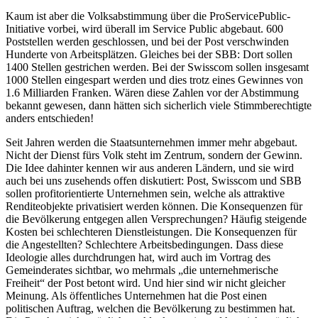
Kaum ist aber die Volksabstimmung über die ProServicePublic-
Initiative vorbei, wird überall im Service Public abgebaut. 600
Poststellen werden geschlossen, und bei der Post verschwinden
Hunderte von Arbeitsplätzen. Gleiches bei der SBB: Dort sollen
1400 Stellen gestrichen werden. Bei der Swisscom sollen insgesamt
1000 Stellen eingespart werden und dies trotz eines Gewinnes von
1.6 Milliarden Franken. Wären diese Zahlen vor der Abstimmung
bekannt gewesen, dann hätten sich sicherlich viele Stimmberechtigte
anders entschieden!
Seit Jahren werden die Staatsunternehmen immer mehr abgebaut.
Nicht der Dienst fürs Volk steht im Zentrum, sondern der Gewinn.
Die Idee dahinter kennen wir aus anderen Ländern, und sie wird
auch bei uns zusehends offen diskutiert: Post, Swisscom und SBB
sollen profitorientierte Unternehmen sein, welche als attraktive
Renditeobjekte privatisiert werden können. Die Konsequenzen für
die Bevölkerung entgegen allen Versprechungen? Häufig steigende
Kosten bei schlechteren Dienstleistungen. Die Konsequenzen für
die Angestellten? Schlechtere Arbeitsbedingungen. Dass diese
Ideologie alles durchdrungen hat, wird auch im Vortrag des
Gemeinderates sichtbar, wo mehrmals „die unternehmerische
Freiheit“ der Post betont wird. Und hier sind wir nicht gleicher
Meinung. Als öffentliches Unternehmen hat die Post einen
politischen Auftrag, welchen die Bevölkerung zu bestimmen hat.