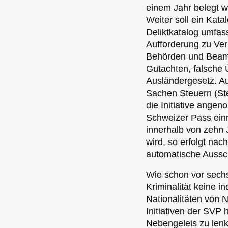
einem Jahr belegt w
Weiter soll ein Kata
Deliktkatalog umfass
Aufforderung zu Ver
Behörden und Beamte
Gutachten, falsche
Ausländergesetz. Auf
Sachen Steuern (Ste
die Initiative ang
Schweizer Pass ein
innerhalb von zehn
wird, so erfolgt nac
automatische Aussch
Wie schon vor sechs
Kriminalität keine i
Nationalitäten von 
Initiativen der SVP 
Nebengeleis zu lenk