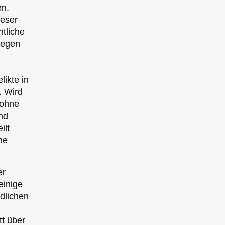
en.
ieser
ntliche
gegen
likte in
. Wird
 ohne
nd
ilt
ne
er
einige
ndlichen
tt über