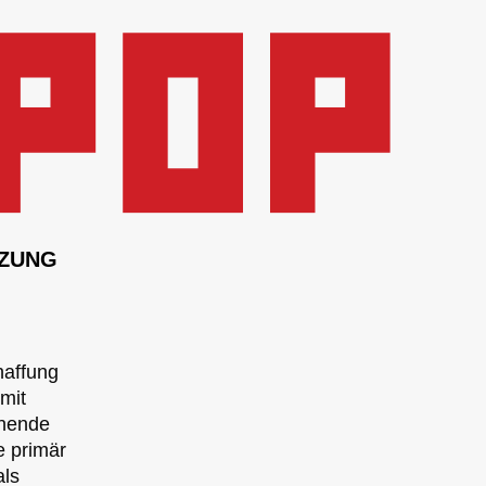
TZUNG
haffung
mit
hnende
e primär
als