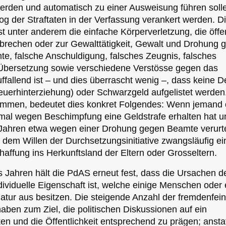
erden und automatisch zu einer Ausweisung führen soll
log der Straftaten in der Verfassung verankert werden. D
t unter anderem die einfache Körperverletzung, die öffe
brechen oder zur Gewalttätigkeit, Gewalt und Drohung 
, falsche Anschuldigung, falsches Zeugnis, falsches
 Übersetzung sowie verschiedene Verstösse gegen das
fallend ist – und dies überrascht wenig –, dass keine De
uerhinterziehung) oder Schwarzgeld aufgelistet werden
enommen, bedeutet dies konkret Folgendes: Wenn jemand
mal wegen Beschimpfung eine Geldstrafe erhalten hat u
 Jahren etwa wegen einer Drohung gegen Beamte verurte
h dem Willen der Durchsetzungsinitiative zwangsläufig ei
affung ins Herkunftsland der Eltern oder Grosseltern.
 Jahren hält die PdAS erneut fest, dass die Ursachen d
ndividuelle Eigenschaft ist, welche einige Menschen oder 
Natur aus besitzen. Die steigende Anzahl der fremdenfei
haben zum Ziel, die politischen Diskussionen auf ein
en und die Öffentlichkeit entsprechend zu prägen; ansta