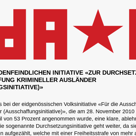
DENFEINDLICHEN INITIATIVE «ZUR DURCHSE
FUNG KRIMINELLER AUSLÄNDER
SINITIATIVE)»
s bei der eidgenössischen Volksinitiative «Für die Aussc
er (Ausschaffungsinitiative)», die am 28. November 2010 
l von 53 Prozent angenommen wurde, eine klare, able
ie sogenannte Durchsetzungsinitiative geht weiter, da si
en aufgezählt, welche mit einer Freiheitsstrafe von mehr 